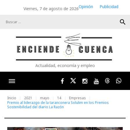
Skip
Opinión
Publicidad
Viernes, 7 de agosto de 2026
to
content
search
Actualidad, economía y empleo
Facebook
Twitter
Instagram
Youtube
Threads
Wha
Inicio
2021
mayo
14
Empresas
Premio al liderazgo de la taranconera Solulim en los Premios
Sostenibilidad del diario La Razón