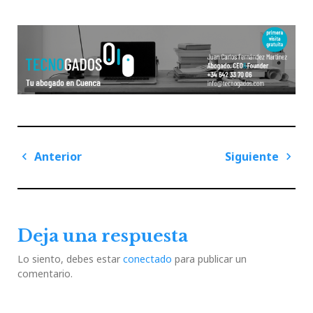
Navegación
Anterior
Siguiente
de
Previous
Next
entradas
Post
Post
Deja una respuesta
Lo siento, debes estar
conectado
para publicar un
comentario.