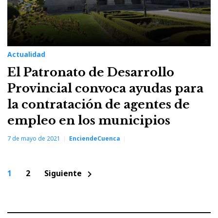
Actualidad
El Patronato de Desarrollo
Provincial convoca ayudas para
la contratación de agentes de
empleo en los municipios
7 de mayo de 2021
EnciendeCuenca
Paginación
1
2
Siguiente
chevron_right
de
entradas