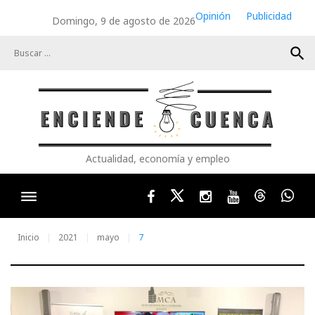
Skip
Opinión
Publicidad
Domingo, 9 de agosto de 2026
to
content
search
Actualidad, economía y empleo
Facebook
Twitter
Instagram
Youtube
Threads
Wha
Inicio
2021
mayo
7
Día: