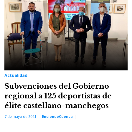
7
de
mayo
de
2021
Actualidad
Subvenciones del Gobierno
regional a 125 deportistas de
élite castellano-manchegos
7 de mayo de 2021
EnciendeCuenca