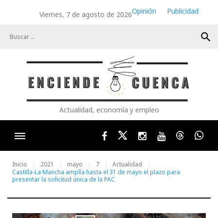
Skip
Opinión
Publicidad
Viernes, 7 de agosto de 2026
to
content
search
Actualidad, economía y empleo
Facebook
Twitter
Instagram
Youtube
Threads
Wha
Inicio
2021
mayo
7
Actualidad
Castilla-La Mancha amplía hasta el 31 de mayo el plazo para
presentar la solicitud única de la PAC