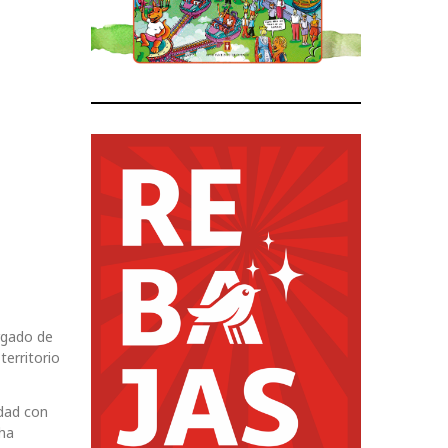
rgado de
erritorio
idad con
 ha