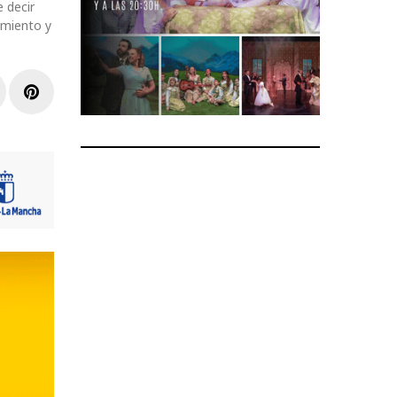
 decir
imiento y
r
inkedIn
Pinterest