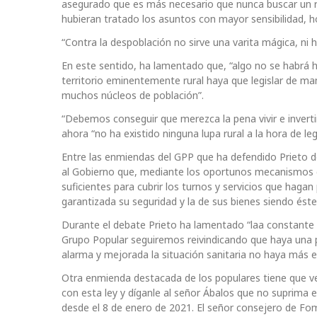
asegurado que es más necesario que nunca buscar un re
hubieran tratado los asuntos con mayor sensibilidad, ho
“Contra la despoblación no sirve una varita mágica, ni h
En este sentido, ha lamentado que, “algo no se habrá
territorio eminentemente rural haya que legislar de man
muchos núcleos de población”.
“Debemos conseguir que merezca la pena vivir e invert
ahora “no ha existido ninguna lupa rural a la hora de l
Entre las enmiendas del GPP que ha defendido Prieto des
al Gobierno que, mediante los oportunos mecanismos de
suficientes para cubrir los turnos y servicios que hagan 
garantizada su seguridad y la de sus bienes siendo ést
Durante el debate Prieto ha lamentado “laa constante 
Grupo Popular seguiremos reivindicando que haya una 
alarma y mejorada la situación sanitaria no haya más e
Otra enmienda destacada de los populares tiene que ve
con esta ley y díganle al señor Ábalos que no suprima e
desde el 8 de enero de 2021. El señor consejero de Fo