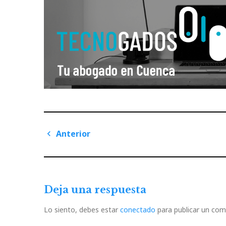
Navegación
Anterior
de
Previous
Post
entradas
Deja una respuesta
Lo siento, debes estar
conectado
para publicar un com