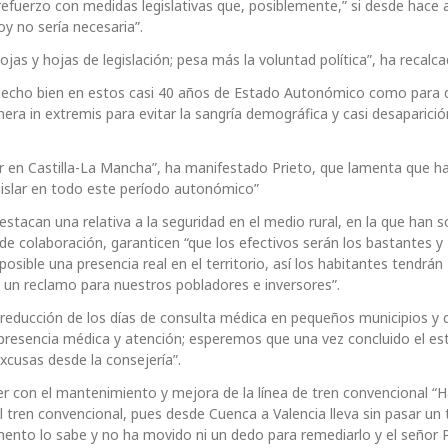
fuerzo con medidas legislativas que, posiblemente,” si desde hace 
y no sería necesaria”.
ojas y hojas de legislación; pesa más la voluntad política”, ha recalca
 hecho bien en estos casi 40 años de Estado Autonómico como para 
era in extremis para evitar la sangría demográfica y casi desaparició
ir en Castilla-La Mancha”, ha manifestado Prieto, que lamenta que h
egislar en todo este período autonómico”
tacan una relativa a la seguridad en el medio rural, en la que han so
 colaboración, garanticen “que los efectivos serán los bastantes y
posible una presencia real en el territorio, así los habitantes tendrán
e un reclamo para nuestros pobladores e inversores”.
reducción de los días de consulta médica en pequeños municipios y 
presencia médica y atención; esperemos que una vez concluido el es
xcusas desde la consejería”.
r con el mantenimiento y mejora de la línea de tren convencional “
l tren convencional, pues desde Cuenca a Valencia lleva sin pasar un 
mento lo sabe y no ha movido ni un dedo para remediarlo y el señor