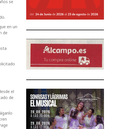
años se
do.
que en un
n de
asta
licitado
desde el
tado de
Háganlo
tren
 Page