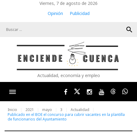
Skip
Viernes, 7 de agosto de 2026
to
Opinión
Publicidad
content
search
Actualidad, economía y empleo
Facebook
Twitter
Instagram
Youtube
Threads
Wha
Inicio
2021
mayo
3
Actualidad
Publicado en el BOE el concurso para cubrir vacantes en la plantilla
de funcionarios del Ayuntamiento