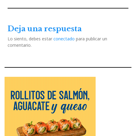
de
Previous
Next
entradas
Post
Post
Deja una respuesta
Lo siento, debes estar
conectado
para publicar un
comentario.