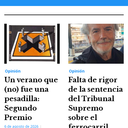
Opinión
Opinión
Un verano que
Falta de rigor
(no) fue una
de la sentencia
pesadilla:
del Tribunal
Segundo
Supremo
Premio
sobre el
ferrocarril
6 de agosto de 2026