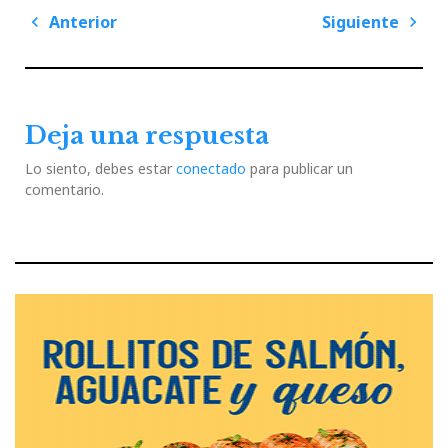
Navegación
Anterior
Siguiente
de
Previous
Next
entradas
Post
Post
Deja una respuesta
Lo siento, debes estar
conectado
para publicar un
comentario.