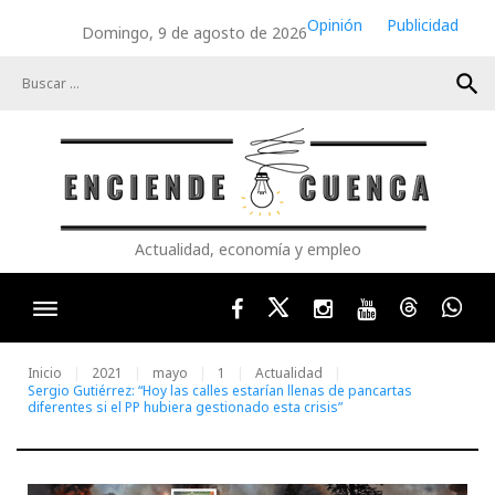
Skip
Opinión
Publicidad
Domingo, 9 de agosto de 2026
to
content
search
Actualidad, economía y empleo
Facebook
Twitter
Instagram
Youtube
Threads
Wha
Inicio
2021
mayo
1
Actualidad
Sergio Gutiérrez: “Hoy las calles estarían llenas de pancartas
diferentes si el PP hubiera gestionado esta crisis”