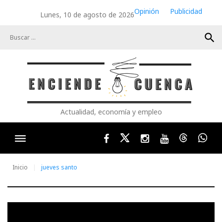
Skip
Opinión
Publicidad
Lunes, 10 de agosto de 2026
to
content
search
Actualidad, economía y empleo
Facebook
Twitter
Instagram
Youtube
Threads
Wha
Inicio
jueves santo
Etiqueta: