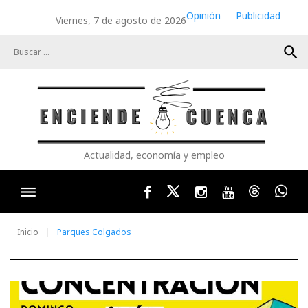
Skip
Opinión
Publicidad
Viernes, 7 de agosto de 2026
to
content
search
Actualidad, economía y empleo
Facebook
Twitter
Instagram
Youtube
Threads
Wha
Inicio
Parques Colgados
Autor: