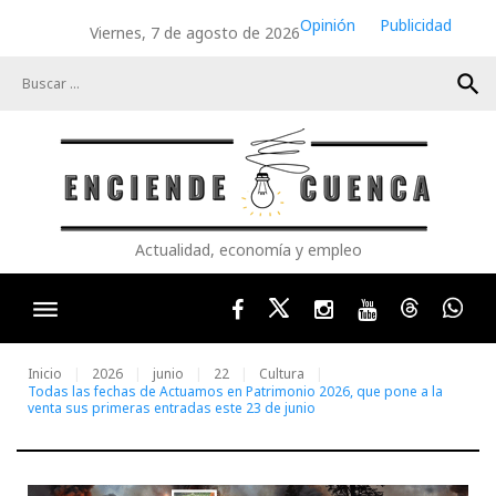
Skip
Opinión
Publicidad
Viernes, 7 de agosto de 2026
to
content
search
Actualidad, economía y empleo
Facebook
Twitter
Instagram
Youtube
Threads
Wha
Inicio
2026
junio
22
Cultura
Todas las fechas de Actuamos en Patrimonio 2026, que pone a la
venta sus primeras entradas este 23 de junio