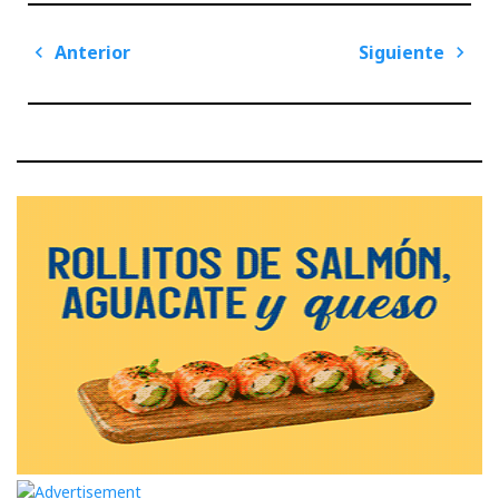
Navegación
Anterior
Siguiente
de
Previous
Next
entradas
Post
Post