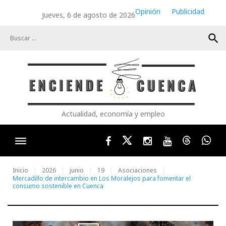
Skip
Opinión
Publicidad
Jueves, 6 de agosto de 2026
to
content
search
Actualidad, economía y empleo
Facebook
Twitter
Instagram
Youtube
Threads
Wha
Inicio
2026
junio
19
Asociaciones
Mercadillo de intercambio en Los Moralejos para fomentar el
consumo sostenible en Cuenca