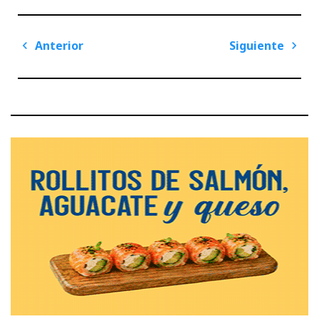
Navegación
Anterior
Siguiente
de
Previous
Next
entradas
Post
Post