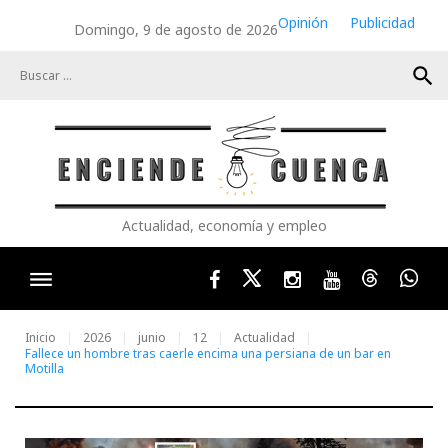
Skip
Opinión
Publicidad
Domingo, 9 de agosto de 2026
to
content
search
Actualidad, economía y empleo
Facebook
Twitter
Instagram
Youtube
Threads
Wha
Inicio
2026
junio
12
Actualidad
Fallece un hombre tras caerle encima una persiana de un bar en
Motilla