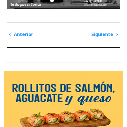
Navegación
Anterior
Siguiente
de
Previous
Next
entradas
Post
Post