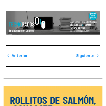
Navegación
Anterior
Siguiente
de
Previous
Next
entradas
Post
Post