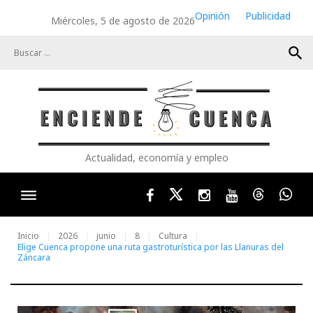
Skip
Opinión
Publicidad
Miércoles, 5 de agosto de 2026
to
content
search
Actualidad, economía y empleo
Facebook
Twitter
Instagram
Youtube
Threads
Wha
Inicio
2026
junio
8
Cultura
Elige Cuenca propone una ruta gastroturística por las Llanuras del
Záncara