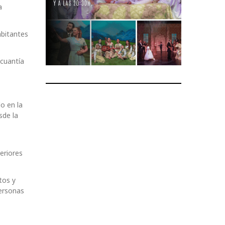
a
abitantes
 cuantía
o en la
sde la
eriores
tos y
personas