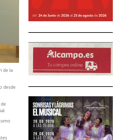
 de la
do desde
 de
al.
 como
ntes