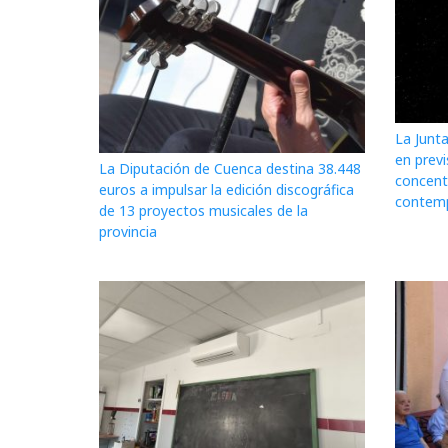
La Junt
en prev
La Diputación de Cuenca destina 38.448
concent
euros a impulsar la edición discográfica
contempl
de 13 proyectos musicales de la
provincia