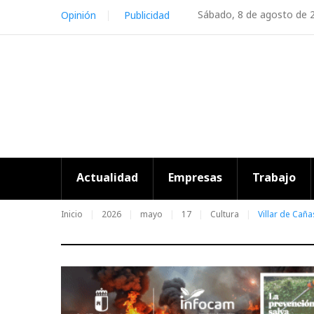
Skip
Sábado, 8 de agosto de 
Opinión
Publicidad
to
content
Actualidad
Empresas
Trabajo
Inicio
2026
mayo
17
Cultura
Villar de Cañ