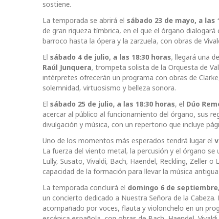
sostiene.
La temporada se abrirá el
sábado 23 de mayo, a las 
de gran riqueza tímbrica, en el que el órgano dialogará 
barroco hasta la ópera y la zarzuela, con obras de Vival
El
sábado 4 de julio, a las 18:30 horas
, llegará una d
Raúl Junquera
, trompeta solista de la Orquesta de Val
intérpretes ofrecerán un programa con obras de Clark
solemnidad, virtuosismo y belleza sonora.
El
sábado 25 de julio, a las 18:30 horas
, el
Dúo Rem
acercar al público al funcionamiento del órgano, sus re
divulgación y música, con un repertorio que incluye pág
Uno de los momentos más esperados tendrá lugar el
v
La fuerza del viento metal, la percusión y el órgano s
Lully, Susato, Vivaldi, Bach, Haendel, Reckling, Zeller o
capacidad de la formación para llevar la música antigua
La temporada concluirá el
domingo 6 de septiembre, 
un concierto dedicado a Nuestra Señora de la Cabeza. Mar
acompañado por voces, flauta y violonchelo en un progr
escénica española, con obras de Bach, Haendel, Vivald