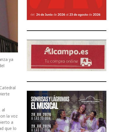
anza ya
del
Catedral
vierte
 al
con la voz
ierto a
ad que lo