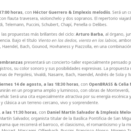
17:00 horas
, con
Héctor Guerrero & Implexis melodiis
. Será un c
con flauta travesera, violonchelo y dos sopranos. El repertorio viajar
di, Telemann, Puccini, Schubert, Chapí, Penella o Delibes.
e las propuestas más brillantes del ciclo:
Arturo Barba
, al órgano, ju
encia. Bajo el título
Viento en los dedos, viento en los labios
, ambo
e, Haendel, Bach, Gounod, Hovhaness y Piazzolla, en una combinació
embranzas
presentará un concierto-taller especialmente pensado 
gistros, su color sonoro y sus posibilidades expresivas. La propuesta
inas de Pergolesi, Vivaldi, Nasarre, Bach, Haendel, Andrés de Sola y M
iernes 14 de agosto, a las 18:30 horas
, con
OpenBRASS & Celia 
e unirán en un programa amplio y luminoso, con obras de Monteverdi, 
 Lehár. Será una cita especialmente atractiva por su energía escénica y
 y clásica a un terreno cercano, vivo y sorprendente.
a las 11:30 horas
, con
Daniel Martín Salvador & Implexis Melod
tín Salvador, organista titular de la Basílica Pontificia de San Migu
ama que recorrerá el barroco, el clasicismo, el romanticismo y la m
i, Mozart, Mascagni, Offenbach, Puccini, Francisco Alonso, Moreno T