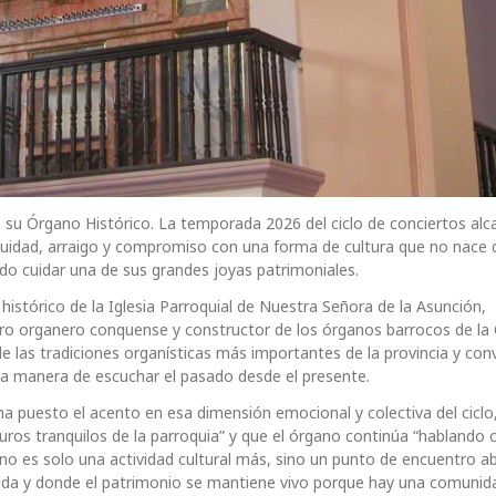
de su Órgano Histórico. La temporada 2026 del ciclo de conciertos alc
nuidad, arraigo y compromiso con una forma de cultura que no nace 
bido cuidar una de sus grandes joyas patrimoniales.
 histórico de la Iglesia Parroquial de Nuestra Señora de la Asunción,
stro organero conquense y constructor de los órganos barrocos de la 
e las tradiciones organísticas más importantes de la provincia y con
na manera de escuchar el pasado desde el presente.
 ha puesto el acento en esa dimensión emocional y colectiva del ciclo,
muros tranquilos de la parroquia” y que el órgano continúa “hablando 
o es solo una actividad cultural más, sino un punto de encuentro ab
ida y donde el patrimonio se mantiene vivo porque hay una comunid