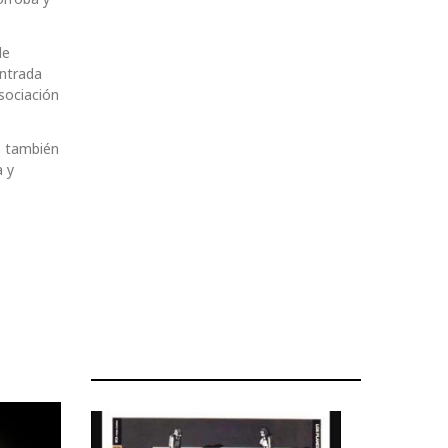
de
entrada
Asociación
a también
a y