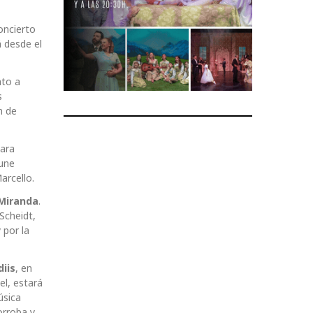
oncierto
á desde el
nto a
s
n de
para
 une
arcello.
Miranda
.
Scheidt,
 por la
iis
, en
el, estará
úsica
orroba y