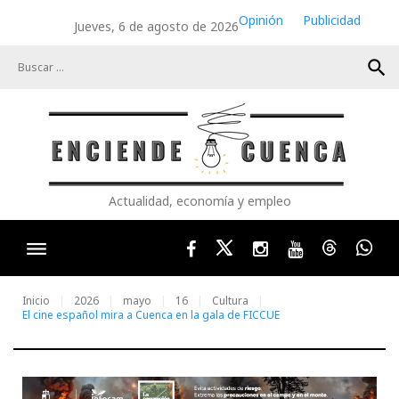
Skip
Opinión
Publicidad
Jueves, 6 de agosto de 2026
to
content
search
Actualidad, economía y empleo
Facebook
Twitter
Instagram
Youtube
Threads
Wha
Inicio
2026
mayo
16
Cultura
El cine español mira a Cuenca en la gala de FICCUE