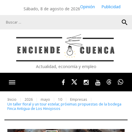
Skip
Opinión
Publicidad
Sábado, 8 de agosto de 2026
to
content
search
Actualidad, economía y empleo
Facebook
Twitter
Instagram
Youtube
Threads
Wha
Inicio
2026
mayo
10
Empresas
Un taller floral y un tour estelar, próximas propuestas de la bodega
Finca Antigua de Los Hinojosos