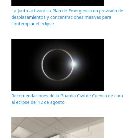
La Junta activará su Plan de Emergencia en previsión de
desplazamientos y concentraciones masivas para
contemplar el eclipse
Recomendaciones de la Guardia Civil de Cuenca de cara
al eclipse del 12 de agosto