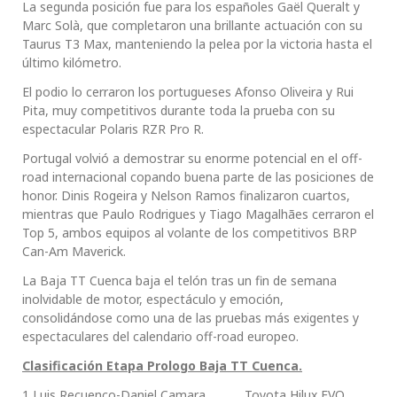
La segunda posición fue para los españoles Gaël Queralt y
Marc Solà, que completaron una brillante actuación con su
Taurus T3 Max, manteniendo la pelea por la victoria hasta el
último kilómetro.
El podio lo cerraron los portugueses Afonso Oliveira y Rui
Pita, muy competitivos durante toda la prueba con su
espectacular Polaris RZR Pro R.
Portugal volvió a demostrar su enorme potencial en el off-
road internacional copando buena parte de las posiciones de
honor. Dinis Rogeira y Nelson Ramos finalizaron cuartos,
mientras que Paulo Rodrigues y Tiago Magalhães cerraron el
Top 5, ambos equipos al volante de los competitivos BRP
Can-Am Maverick.
La Baja TT Cuenca baja el telón tras un fin de semana
inolvidable de motor, espectáculo y emoción,
consolidándose como una de las pruebas más exigentes y
espectaculares del calendario off-road europeo.
Clasificación Etapa Prologo Baja TT Cuenca.
1 Luis Recuenco-Daniel Camara Toyota Hilux EVO