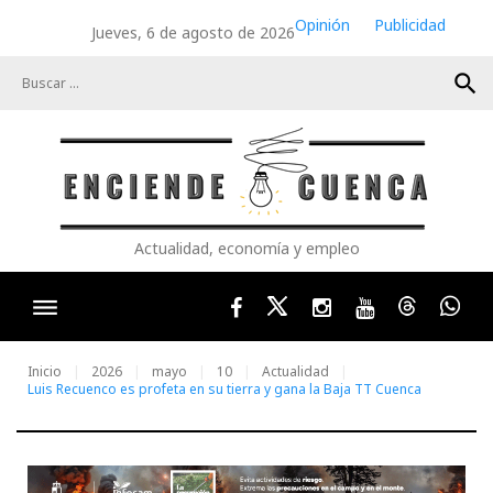
Skip
Opinión
Publicidad
Jueves, 6 de agosto de 2026
to
content
search
Actualidad, economía y empleo
Facebook
Twitter
Instagram
Youtube
Threads
Wha
Inicio
2026
mayo
10
Actualidad
Luis Recuenco es profeta en su tierra y gana la Baja TT Cuenca