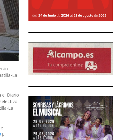
erán
stilla-La
 el Diario
selectivo
illa-La
de
s
).