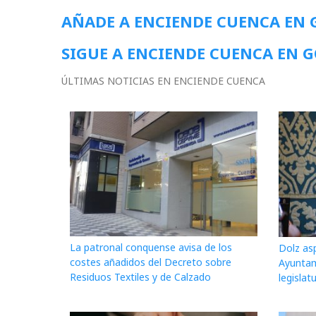
AÑADE A ENCIENDE CUENCA EN
SIGUE A ENCIENDE CUENCA EN 
ÚLTIMAS NOTICIAS EN ENCIENDE CUENCA
La patronal conquense avisa de los
Dolz asp
costes añadidos del Decreto sobre
Ayuntam
Residuos Textiles y de Calzado
legislat