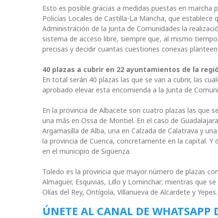
Esto es posible gracias a medidas puestas en marcha p
Policías Locales de Castilla-La Mancha, que establec
Administración de la Junta de Comunidades la realización
sistema de acceso libre, siempre que, al mismo tiempo
precisas y decidir cuantas cuestiones conexas planteen
40 plazas a cubrir en 22 ayuntamientos de la regi
En total serán 40 plazas las que se van a cubrir, las c
aprobado elevar esta encomienda a la Junta de Comuni
En la provincia de Albacete son cuatro plazas las que se 
una más en Ossa de Montiel. En el caso de Guadalajara 
Argamasilla de Alba, una en Calzada de Calatrava y una
la provincia de Cuenca, concretamente en la capital. Y
en el municipio de Sigüenza.
Toledo es la provincia que mayor número de plazas cont
Almaguer, Esquivias, Lillo y Lominchar; mientras que s
Olías del Rey, Ontígola, Villanueva de Alcardete y Yepes.
ÚNETE AL CANAL DE WHATSAPP 