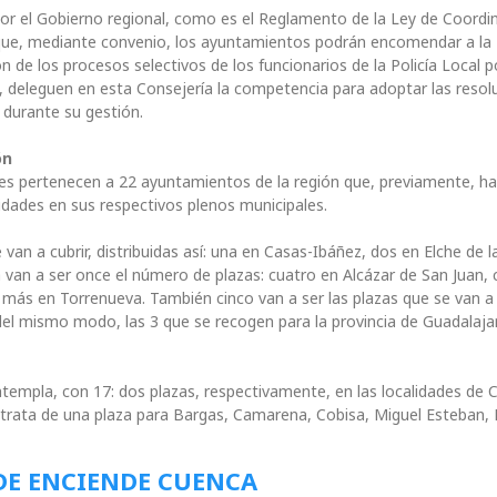
or el Gobierno regional, como es el Reglamento de la Ley de Coordi
e que, mediante convenio, los ayuntamientos podrán encomendar a la
 de los procesos selectivos de los funcionarios de la Policía Local p
, deleguen en esta Consejería la competencia para adoptar las resol
 durante su gestión.
ón
uales pertenecen a 22 ayuntamientos de la región que, previamente, h
dades en sus respectivos plenos municipales.
van a cubrir, distribuidas así: una en Casas-Ibáñez, dos en Elche de la
van a ser once el número de plazas: cuatro en Alcázar de San Juan, 
 más en Torrenueva. También cinco van a ser las plazas que se van a 
 del mismo modo, las 3 que se recogen para la provincia de Guadalaja
empla, con 17: dos plazas, respectivamente, en las localidades de C
e trata de una plaza para Bargas, Camarena, Cobisa, Miguel Esteban,
DE ENCIENDE CUENCA