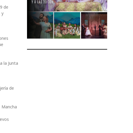
19 de
 y
iones
ue
 la Junta
ería de
La Mancha
uevos