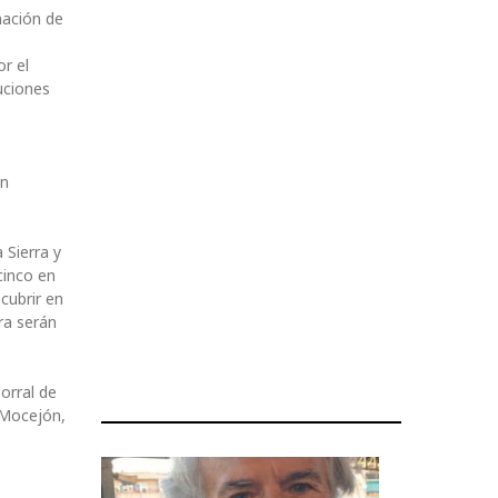
nación de
or el
uciones
an
 Sierra y
cinco en
cubrir en
ra serán
orral de
 Mocejón,