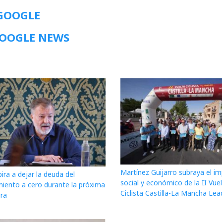
 GOOGLE
GOOGLE NEWS
Martínez Guijarro subraya el i
ira a dejar la deuda del
social y económico de la II Vue
iento a cero durante la próxima
Ciclista Castilla-La Mancha Lea
ura