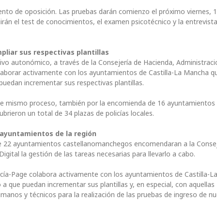
iento de oposición. Las pruebas darán comienzo el próximo viernes, 
uirán el test de conocimientos, el examen psicotécnico y la entrevista
liar sus respectivas plantillas
tivo autonómico, a través de la Consejería de Hacienda, Administrac
colaborar activamente con los ayuntamientos de Castilla-La Mancha q
 puedan incrementar sus respectivas plantillas.
ste mismo proceso, también por la encomienda de 16 ayuntamientos a
rieron un total de 34 plazas de policías locales.
s ayuntamientos de la región
ue 22 ayuntamientos castellanomanchegos encomendaran a la Consej
gital la gestión de las tareas necesarias para llevarlo a cabo.
arcía-Page colabora activamente con los ayuntamientos de Castilla-
a que puedan incrementar sus plantillas y, en especial, con aquellas
manos y técnicos para la realización de las pruebas de ingreso de n