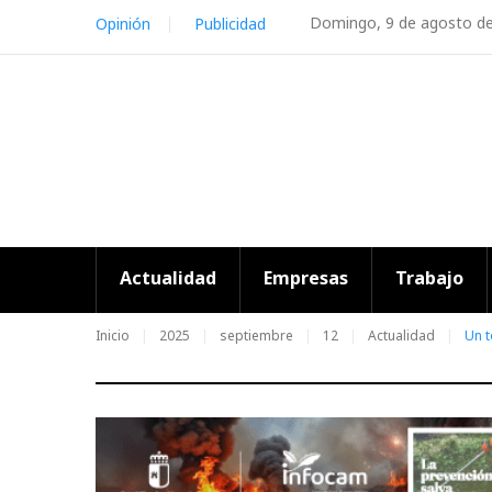
Skip
Domingo, 9 de agosto d
Opinión
Publicidad
to
content
Actualidad
Empresas
Trabajo
Inicio
2025
septiembre
12
Actualidad
Un t