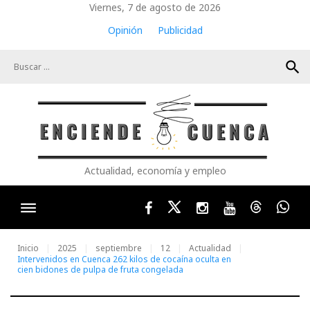
Skip
Viernes, 7 de agosto de 2026
to
Opinión
Publicidad
content
search
Actualidad, economía y empleo
Facebook
Twitter
Instagram
Youtube
Threads
Wha
Inicio
2025
septiembre
12
Actualidad
Intervenidos en Cuenca 262 kilos de cocaína oculta en
cien bidones de pulpa de fruta congelada