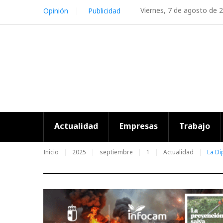
Skip
Viernes, 7 de agosto de 
Opinión
Publicidad
to
content
Actualidad
Empresas
Trabajo
Inicio
2025
septiembre
1
Actualidad
La Di