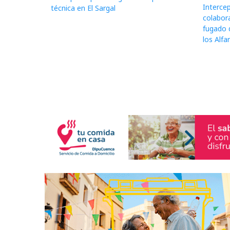
Interce
técnica en El Sargal
colabor
fugado 
los Alfa