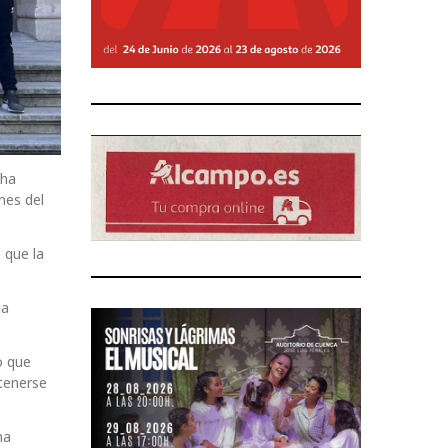
 ha
nes del
 que la
ha
o que
ntenerse
ha