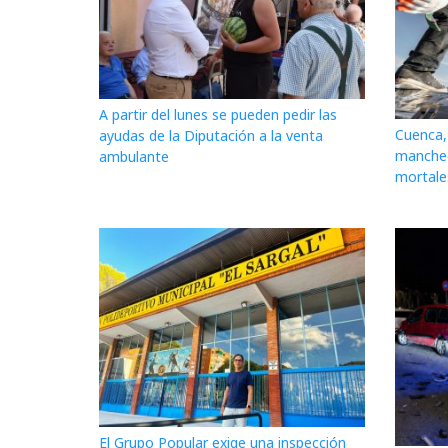
A partir del lunes se pueden pedir las
Cuenca, 
ayudas de la Diputación a la venta
mancheg
ambulante
mortale
El Grupo Popular exige una inspección