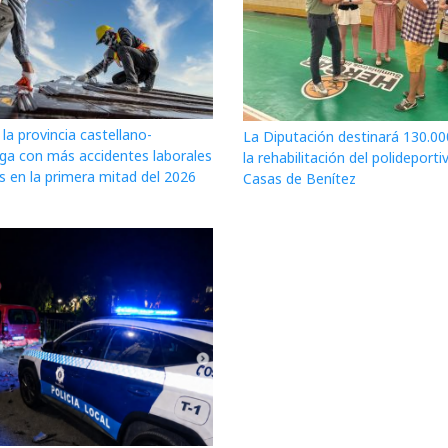
la provincia castellano-
La Diputación destinará 130.00
a con más accidentes laborales
la rehabilitación del polideporti
s en la primera mitad del 2026
Casas de Benítez