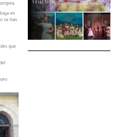
europea.
abaja en
do se han
ades que
del
aseo