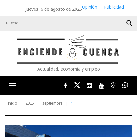
Skip
Opinión
Publicidad
Jueves, 6 de agosto de 2026
to
content
search
Actualidad, economía y empleo
Facebook
Twitter
Instagram
Youtube
Threads
Wha
Inicio
2025
septiembre
1
Día: