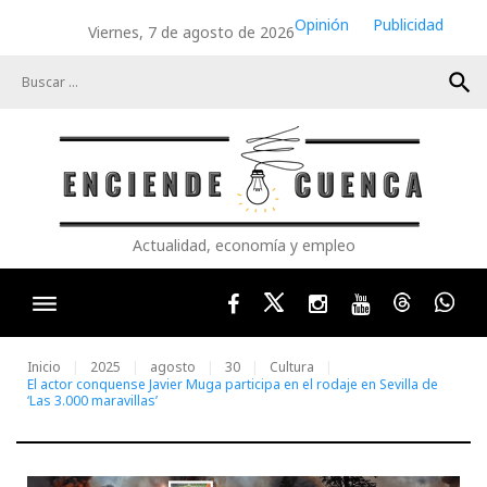
Skip
Opinión
Publicidad
Viernes, 7 de agosto de 2026
to
content
search
Actualidad, economía y empleo
Facebook
Twitter
Instagram
Youtube
Threads
Wha
Inicio
2025
agosto
30
Cultura
El actor conquense Javier Muga participa en el rodaje en Sevilla de
‘Las 3.000 maravillas’