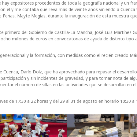
hay expositores procedentes de toda la geografía nacional y un fra
é con él y me contaba que lleva más de veinte años viniendo a Cuenca 
e Ferias, Mayte Megías, durante la inauguración de esta muestra que
te primero del Gobierno de Castilla-La Mancha, José Luis Martínez Gu
 ocho millones de euros en convocatorias de ayuda de distinto tipo a
 generacional y la formación, con medidas como el recién creado Má
e Cuenca, Darío Dolz, que ha aprovechado para repasar el desarrollo
a participación y sin incidentes de gravedad, y para tomar nota de al
mentar el número de sillas en las actividades que se desarrollan en e
ueves de 17:30 a 22 horas y del 29 al 31 de agosto en horario 10:30 a 