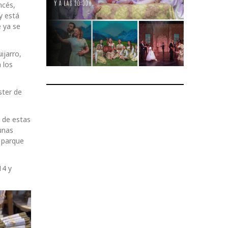
ncés,
y está
 ya se
ijarro,
 los
ster de
 de estas
gunas
l parque
14 y