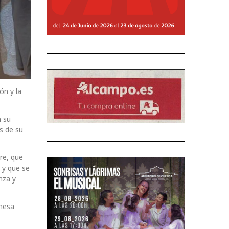
ón y la
n su
s de su
re, que
 y que se
nza y
anesa