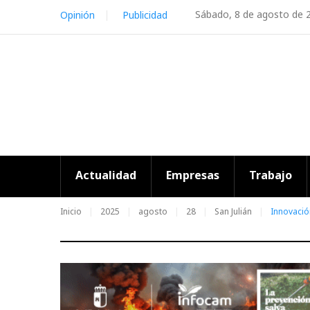
Skip
Sábado, 8 de agosto de 
Opinión
Publicidad
to
content
Actualidad
Empresas
Trabajo
Inicio
2025
agosto
28
San Julián
Innovació