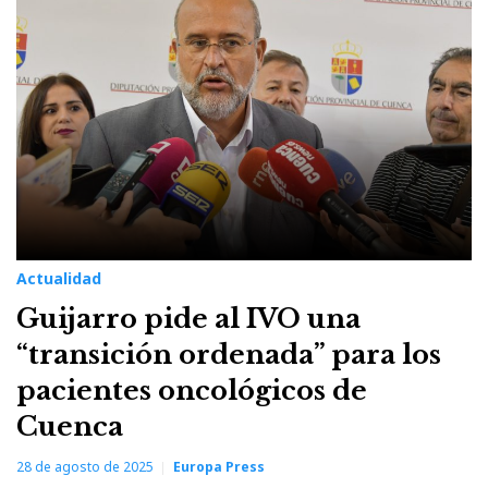
28
de
agosto
de
2025
Actualidad
Guijarro pide al IVO una
“transición ordenada” para los
pacientes oncológicos de
Cuenca
28 de agosto de 2025
Europa Press