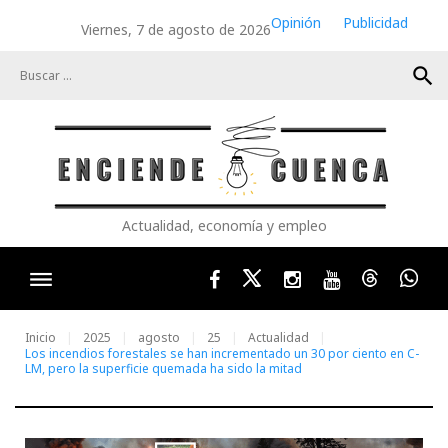
Skip
Opinión
Publicidad
Viernes, 7 de agosto de 2026
to
content
search
Actualidad, economía y empleo
Facebook
Twitter
Instagram
Youtube
Threads
Wha
Inicio
2025
agosto
25
Actualidad
Los incendios forestales se han incrementado un 30 por ciento en C-
LM, pero la superficie quemada ha sido la mitad