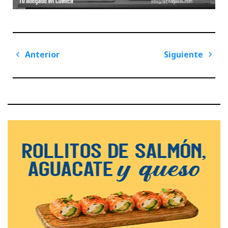
Navegación
Anterior
Siguiente
de
Previous
Next
entradas
Post
Post