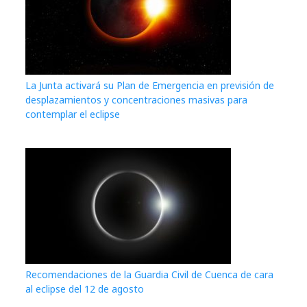
La Junta activará su Plan de Emergencia en previsión de
desplazamientos y concentraciones masivas para
contemplar el eclipse
Recomendaciones de la Guardia Civil de Cuenca de cara
al eclipse del 12 de agosto