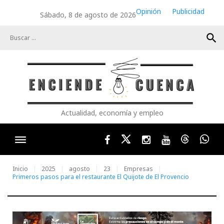
Skip
Opinión
Publicidad
Sábado, 8 de agosto de 2026
to
content
search
Actualidad, economía y empleo
Facebook
Twitter
Instagram
Youtube
Threads
Wha
Inicio
2025
agosto
23
Empresas
Primeros pasos para el restaurante El Quijote de El Provencio