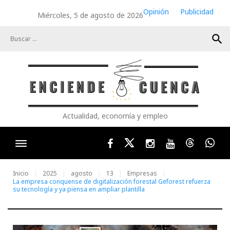
Skip
Opinión
Publicidad
Miércoles, 5 de agosto de 2026
to
content
search
Actualidad, economía y empleo
Facebook
Twitter
Instagram
Youtube
Threads
Wha
Inicio
2025
agosto
13
Empresas
La empresa conquense de digitalización forestal Geforest refuerza
su tecnología y ya piensa en ampliar plantilla