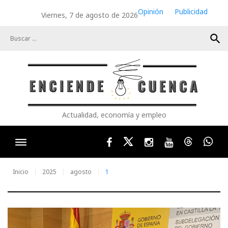
Skip
Opinión
Publicidad
Viernes, 7 de agosto de 2026
to
content
search
Actualidad, economía y empleo
Facebook
Twitter
Instagram
Youtube
Threads
Wha
Inicio
2025
agosto
1
Día: