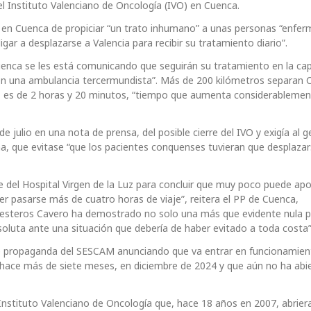
del Instituto Valenciano de Oncología (IVO) en Cuenca.
en Cuenca de propiciar “un trato inhumano” a unas personas “enfer
ar a desplazarse a Valencia para recibir su tratamiento diario”.
uenca se les está comunicando que seguirán su tratamiento en la capi
 en una ambulancia tercermundista”. Más de 200 kilómetros separan 
e, es de 2 horas y 20 minutos, “tiempo que aumenta considerablement
e julio en una nota de prensa, del posible cierre del IVO y exigía al 
a, que evitase “que los pacientes conquenses tuvieran que desplazar
e del Hospital Virgen de la Luz para concluir que muy poco puede apo
er pasarse más de cuatro horas de viaje”, reitera el PP de Cuenca,
llesteros Cavero ha demostrado no solo una más que evidente nula p
soluta ante una situación que debería de haber evitado a toda costa”
nte propaganda del SESCAM anunciando que va entrar en funcionamien
 hace más de siete meses, en diciembre de 2024 y que aún no ha abi
Instituto Valenciano de Oncología que, hace 18 años en 2007, abrier