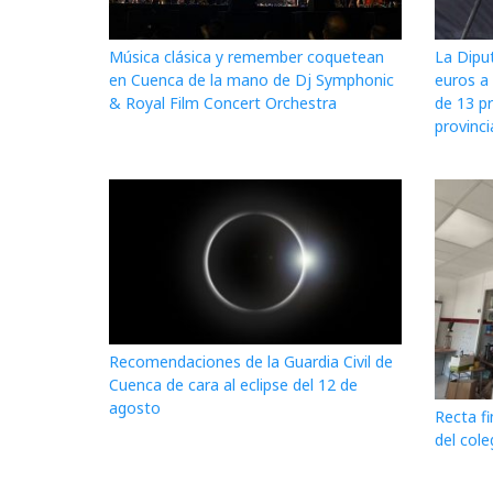
Música clásica y remember coquetean
La Dipu
en Cuenca de la mano de Dj Symphonic
euros a 
& Royal Film Concert Orchestra
de 13 p
provinci
Recomendaciones de la Guardia Civil de
Cuenca de cara al eclipse del 12 de
agosto
Recta fi
del cole