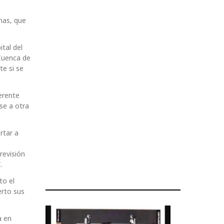
mas, que
tal del
Cuenca de
e si se
gerente
se a otra
rtar a
revisión
.
to el
erto sus
a en