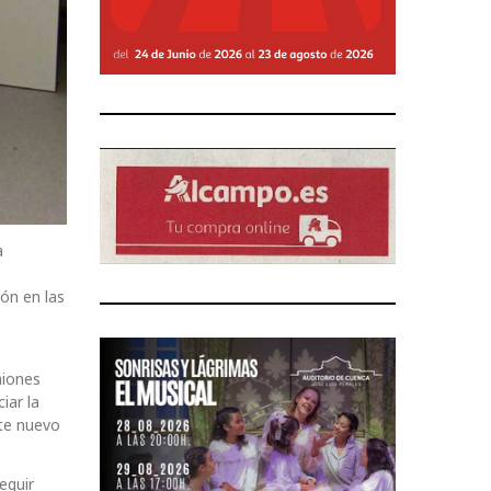
a
ón en las
niones
iar la
ste nuevo
eguir