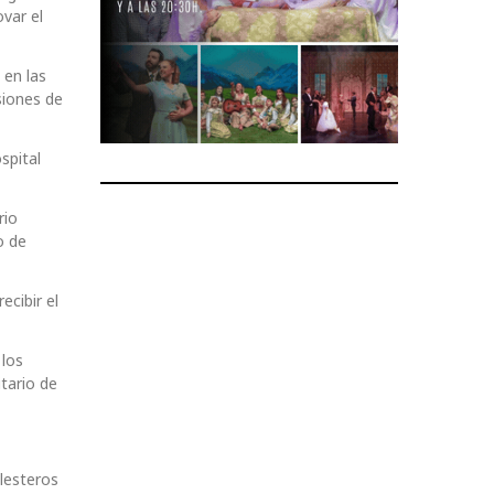
var el
 en las
siones de
spital
rio
o de
ecibir el
 los
tario de
llesteros