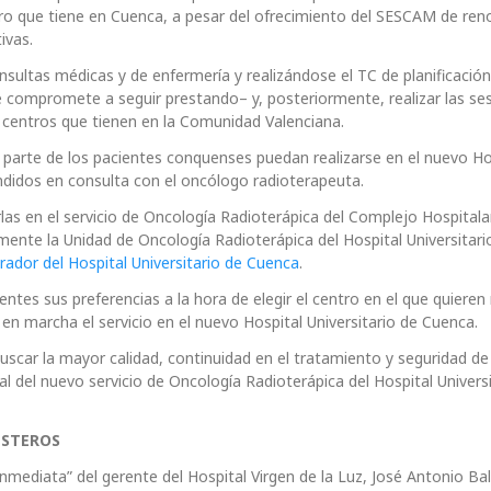
ro que tiene en Cuenca, a pesar del ofrecimiento del SESCAM de reno
ivas.
nsultas médicas y de enfermería y realizándose el TC de planificación
e compromete a seguir prestando– y, posteriormente, realizar las se
s centros que tienen en la Comunidad Valenciana.
e parte de los pacientes conquenses puedan realizarse en el nuevo Ho
endidos en consulta con el oncólogo radioterapeuta.
rlas en el servicio de Oncología Radioterápica del Complejo Hospitala
mente la Unidad de Oncología Radioterápica del Hospital Universitari
ador del Hospital Universitario de Cuenca
.
ntes sus preferencias a la hora de elegir el centro en el que quieren r
n marcha el servicio en el nuevo Hospital Universitario de Cuenca.
uscar la mayor calidad, continuidad en el tratamiento y seguridad de
l del nuevo servicio de Oncología Radioterápica del Hospital Universi
ESTEROS
 inmediata” del gerente del Hospital Virgen de la Luz, José Antonio Ba