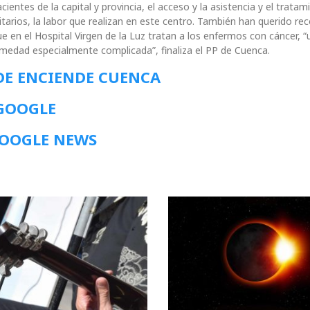
cientes de la capital y provincia, el acceso y la asistencia y el tratam
itarios, la labor que realizan en este centro. También han querido re
ue en el Hospital Virgen de la Luz tratan a los enfermos con cáncer, “
medad especialmente complicada”, finaliza el PP de Cuenca.
DE ENCIENDE CUENCA
 GOOGLE
GOOGLE NEWS