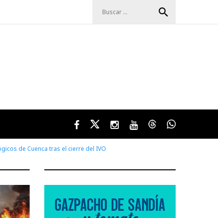
Buscar:
search
Facebook
Twitter
Instagram
Youtube
Threads
WhatsApp
gicos de Cuenca tras el cierre del IVO