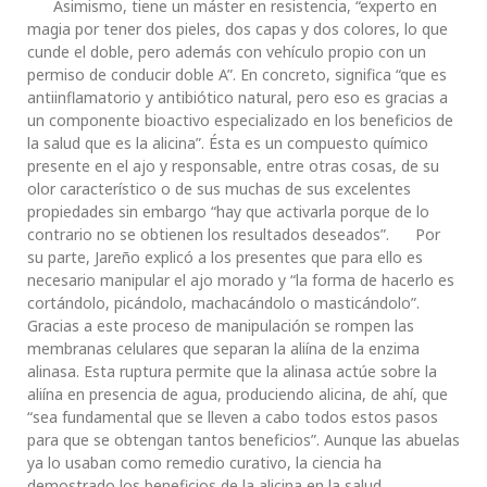
Asimismo, tiene un máster en resistencia, “experto en
magia por tener dos pieles, dos capas y dos colores, lo que
cunde el doble, pero además con vehículo propio con un
permiso de conducir doble A”. En concreto, significa “que es
antiinflamatorio y antibiótico natural, pero eso es gracias a
un componente bioactivo especializado en los beneficios de
la salud que es la alicina”. Ésta es un compuesto químico
presente en el ajo y responsable, entre otras cosas, de su
olor característico o de sus muchas de sus excelentes
propiedades sin embargo “hay que activarla porque de lo
contrario no se obtienen los resultados deseados”. Por
su parte, Jareño explicó a los presentes que para ello es
necesario manipular el ajo morado y “la forma de hacerlo es
cortándolo, picándolo, machacándolo o masticándolo”.
Gracias a este proceso de manipulación se rompen las
membranas celulares que separan la aliína de la enzima
alinasa. Esta ruptura permite que la alinasa actúe sobre la
aliína en presencia de agua, produciendo alicina, de ahí, que
“sea fundamental que se lleven a cabo todos estos pasos
para que se obtengan tantos beneficios”. Aunque las abuelas
ya lo usaban como remedio curativo, la ciencia ha
demostrado los beneficios de la alicina en la salud,