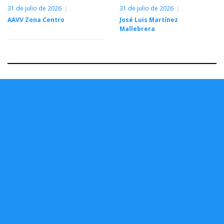
31 de julio de 2026
31 de julio de 2026
AAVV Zona Centro
José Luis Martínez
Mallebrera