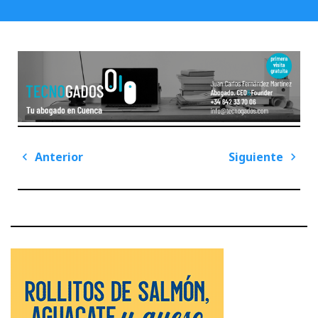
Navegación
Anterior
Siguiente
de
Previous
Next
entradas
Post
Post