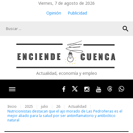
Skip
Viernes, 7 de agosto de 2026
to
Opinión
Publicidad
content
search
Actualidad, economía y empleo
Facebook
Twitter
Instagram
Youtube
Threads
Wha
Inicio
2025
julio
26
Actualidad
Nutricionistas destacan que el ajo morado de Las Pedroñeras es el
mejor aliado para la salud por ser antiinflamatorio y antibiótico
natural