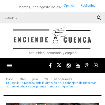
Skip
Opinión
Publicidad
Viernes, 7 de agosto de 2026
to
content
search
Actualidad, economía y empleo
Facebook
Twitter
Instagram
Youtube
Threads
Wha
Inicio
2025
julio
20
Asociaciones
IU Castilla-La Mancha pide la dimisión de la consejera de Bienestar
por su negativa a acoger más menores migrantes