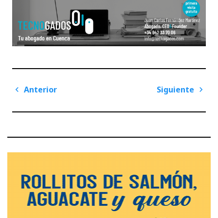
Navegación
Anterior
Siguiente
de
Previous
Next
entradas
Post
Post