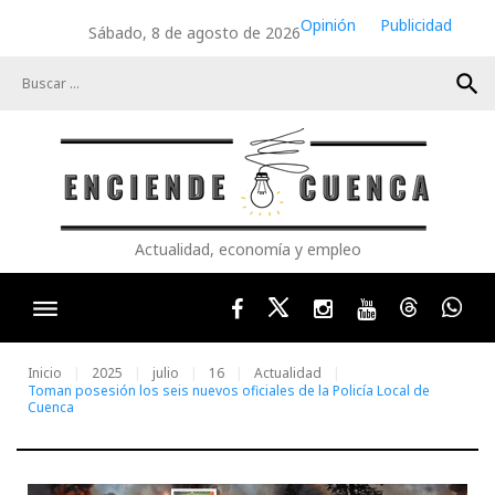
Skip
Opinión
Publicidad
Sábado, 8 de agosto de 2026
to
content
search
Actualidad, economía y empleo
Facebook
Twitter
Instagram
Youtube
Threads
Wha
Inicio
2025
julio
16
Actualidad
Toman posesión los seis nuevos oficiales de la Policía Local de
Cuenca