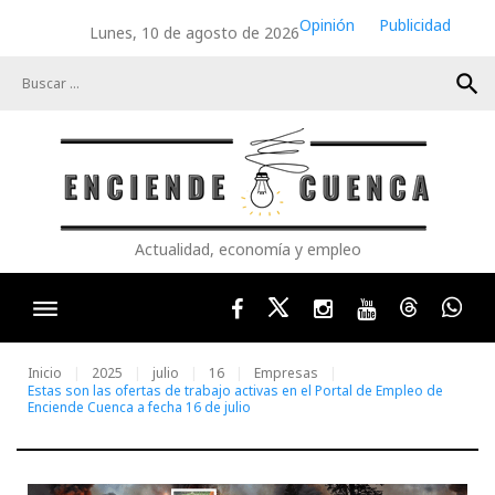
Skip
Opinión
Publicidad
Lunes, 10 de agosto de 2026
to
content
search
Actualidad, economía y empleo
Facebook
Twitter
Instagram
Youtube
Threads
Wha
Inicio
2025
julio
16
Empresas
Estas son las ofertas de trabajo activas en el Portal de Empleo de
Enciende Cuenca a fecha 16 de julio