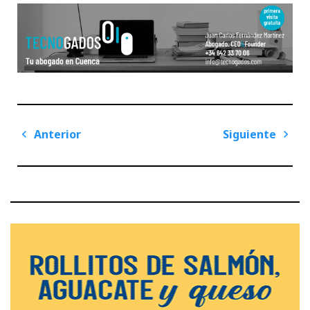
Navegación
Anterior
Siguiente
de
Previous
Next
entradas
Post
Post