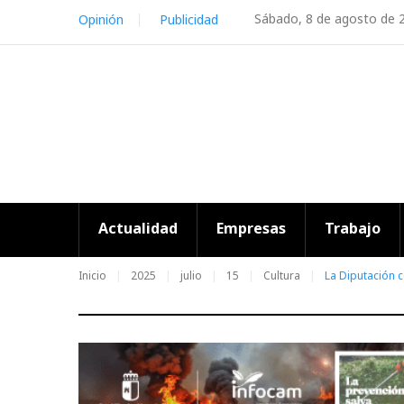
Skip
Sábado, 8 de agosto de 
Opinión
Publicidad
to
content
Actualidad
Empresas
Trabajo
Inicio
2025
julio
15
Cultura
La Diputación c