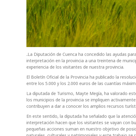
.
La Diputación de Cuenca ha concedido las ayudas para 
interpretación en la provincia a una treintena de munic
experiencia de los visitantes de nuestra provincia.
El Boletín Oficial de la Provincia ha publicado la resol
entre los 5.000 y los 2.000 euros de las cuantías máxi
La diputada de Turismo, Mayte Megía, ha valorado este
los municipios de la provincia se impliquen activament
contribuyen a dar a conocer los amplios recursos turíst
En este sentido, la diputada ha señalado que la atenc
interpretación hacen que los visitantes se vayan con bu
pequeñas acciones suman en nuestro objetivo de posic
naturales, culturales y patrimoniales y este trabajo se