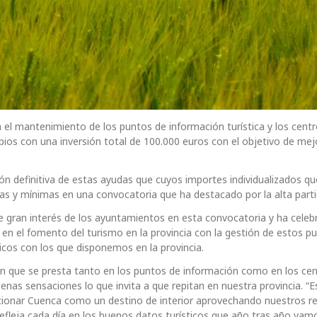
el mantenimiento de los puntos de información turística y los cent
ipios con una inversión total de 100.000 euros con el objetivo de mej
ución definitiva de estas ayudas que cuyos importes individualizados qu
mas y mínimas en una convocatoria que ha destacado por la alta parti
 gran interés de los ayuntamientos en esta convocatoria y ha cele
e en el fomento del turismo en la provincia con la gestión de estos p
icos con los que disponemos en la provincia.
ión que se presta tanto en los puntos de información como en los ce
enas sensaciones lo que invita a que repitan en nuestra provincia. “E
ionar Cuenca como un destino de interior aprovechando nuestros r
 refleja cada día en los buenos datos turísticos que año tras año vam