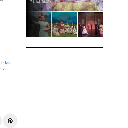
ir las
nta
r
inkedIn
Pinterest