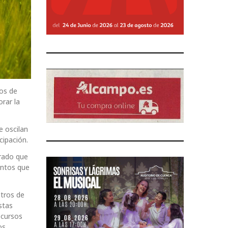
ros de
orar la
e oscilan
cipación.
brado que
untos que
ntros de
stas
ecursos
os