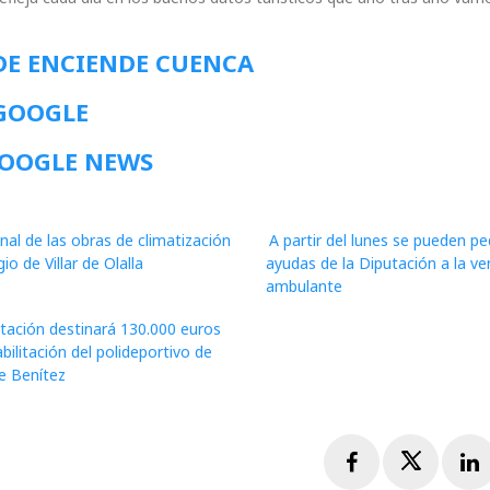
DE ENCIENDE CUENCA
 GOOGLE
GOOGLE NEWS
inal de las obras de climatización
A partir del lunes se pueden ped
gio de Villar de Olalla
ayudas de la Diputación a la ve
ambulante
tación destinará 130.000 euros
abilitación del polideportivo de
e Benítez
Facebook
Twitte
L