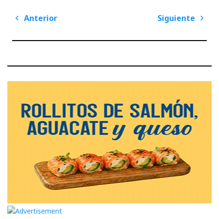
Navegación
Anterior
Siguiente
de
Previous
Next
entradas
Post
Post