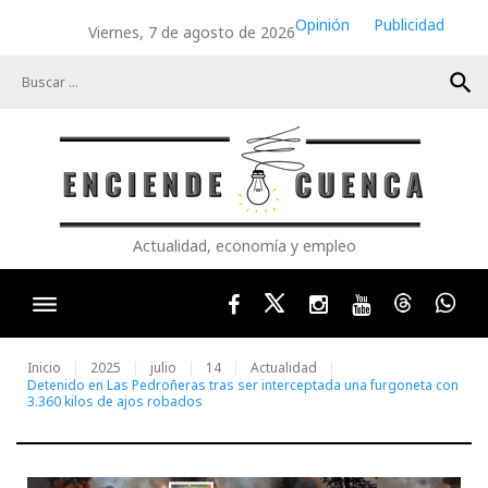
Skip
Opinión
Publicidad
Viernes, 7 de agosto de 2026
to
content
search
Actualidad, economía y empleo
Facebook
Twitter
Instagram
Youtube
Threads
Wha
Inicio
2025
julio
14
Actualidad
Detenido en Las Pedroñeras tras ser interceptada una furgoneta con
3.360 kilos de ajos robados