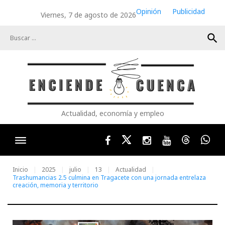
Skip
Opinión
Publicidad
Viernes, 7 de agosto de 2026
to
content
search
Actualidad, economía y empleo
Facebook
Twitter
Instagram
Youtube
Threads
Wha
Inicio
2025
julio
13
Actualidad
Trashumancias 2.5 culmina en Tragacete con una jornada entrelaza
creación, memoria y territorio