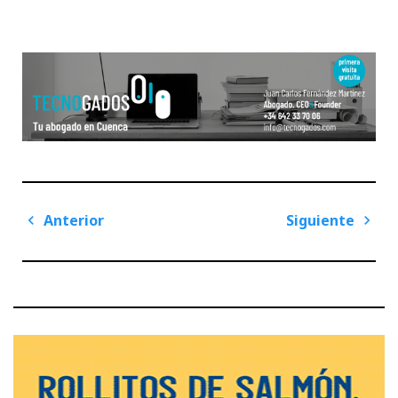
Navegación
Anterior
Siguiente
de
Previous
Next
entradas
Post
Post