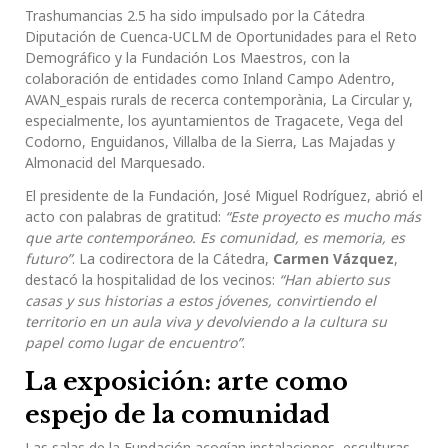
Trashumancias 2.5 ha sido impulsado por la Cátedra
Diputación de Cuenca-UCLM de Oportunidades para el Reto
Demográfico y la Fundación Los Maestros, con la
colaboración de entidades como Inland Campo Adentro,
AVAN_espais rurals de recerca contemporània, La Circular y,
especialmente, los ayuntamientos de Tragacete, Vega del
Codorno, Enguidanos, Villalba de la Sierra, Las Majadas y
Almonacid del Marquesado.
El presidente de la Fundación, José Miguel Rodríguez, abrió el
acto con palabras de gratitud:
“Este proyecto es mucho más
que arte contemporáneo. Es comunidad, es memoria, es
futuro”
. La codirectora de la Cátedra,
Carmen Vázquez
,
destacó la hospitalidad de los vecinos:
“Han abierto sus
casas y sus historias a estos jóvenes, convirtiendo el
territorio en un aula viva y devolviendo a la cultura su
papel como lugar de encuentro”
.
La exposición: arte como
espejo de la comunidad
Las salas de la Fundación acogían instalaciones, esculturas,