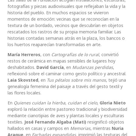
fotografías y piezas audiovisuales que reflejaban la vida y la
historia del pueblo. En muchos espacios se vivieron
momentos de emoción: vecinas que se reconocían en la
textura de un bordado, vecinos que descubrían en objetos
rescatados los rastros de su propia memoria familiar. Las
historias contadas semanas atrás en la plaza, los bancos o
los huertos reaparecían transformadas en arte.
María Herreros
, con
Cartografías de lo rural
, convirtió
restos de cerámica en mapas sensibles de lugares hoy
deshabitados.
David García
, en
Mudanzas perdidas
,
reflexionó sobre el caminar como gesto político y ancestral.
Laia Skovsted
, en
Tus pétalos sobre mis manos
, tejió una
genealogía femenina del paisaje a través del gesto textil y
las flores locales.
En
Quienes cuidan la hierba, cuidan el cielo
,
Gloria Nieto
exploró la relación entre pastoreo tradicional y biodiversidad
mediante cianotipias de aves y plantas locales y esculturas
textiles.
José Fernando Algaba (Mati)
resignificó objetos
hallados en casas y campos en
Memorias
, mientras
Nuria
Araque
, en
Fachadas expandidas
, imprimió las texturas del