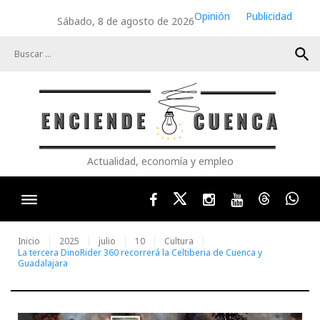
Skip
Opinión
Publicidad
Sábado, 8 de agosto de 2026
to
content
search
Actualidad, economía y empleo
Facebook
Twitter
Instagram
Youtube
Threads
Wha
Inicio
2025
julio
10
Cultura
La tercera DinoRider 360 recorrerá la Celtiberia de Cuenca y
Guadalajara