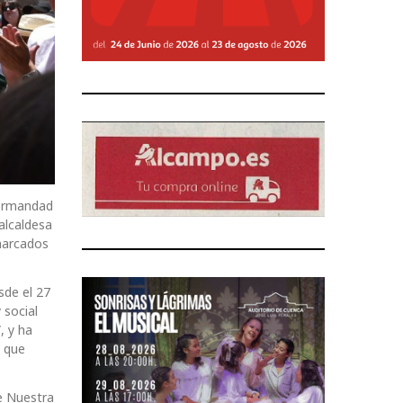
Hermandad
alcaldesa
marcados
sde el 27
 social
, y ha
, que
e Nuestra