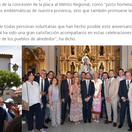
s de la concesión de la placa al Mérito Regional, como “justo homen
s emblemáticas de nuestra provincia, sino que también promueve la 
e todas personas voluntarias que han hecho posible este aniversario
l ha sido una gran satisfacción acompañaros en estas celebraciones
 de los pueblos de alrededor”, ha dicho.