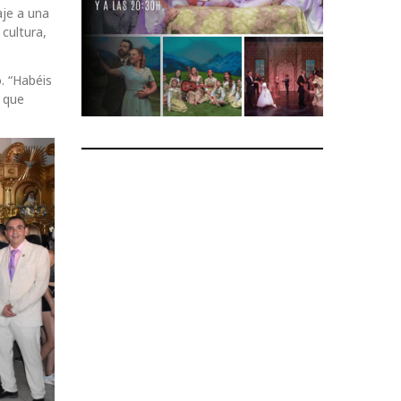
aje a una
cultura,
. “Habéis
 que