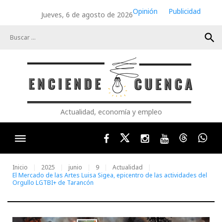
Skip
Opinión
Publicidad
Jueves, 6 de agosto de 2026
to
content
search
Actualidad, economía y empleo
Facebook
Twitter
Instagram
Youtube
Threads
Wha
Inicio
2025
junio
9
Actualidad
El Mercado de las Artes Luisa Sigea, epicentro de las actividades del
Orgullo LGTBI+ de Tarancón