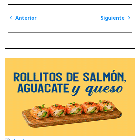
Navegación
Anterior
Siguiente
de
Previous
Next
entradas
Post
Post