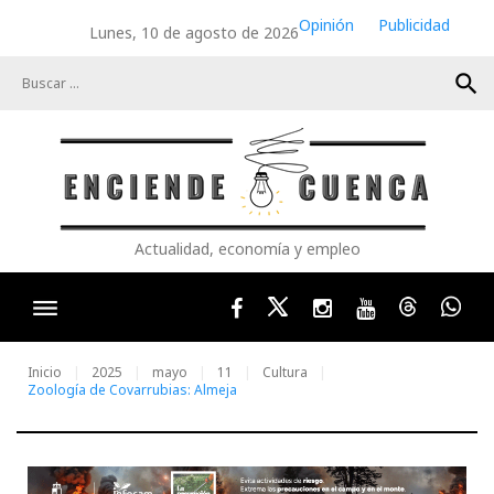
Skip
Opinión
Publicidad
Lunes, 10 de agosto de 2026
to
content
search
Actualidad, economía y empleo
Facebook
Twitter
Instagram
Youtube
Threads
Wha
Inicio
2025
mayo
11
Cultura
Zoología de Covarrubias: Almeja