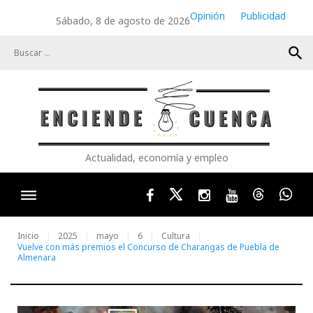
Skip
Opinión
Publicidad
Sábado, 8 de agosto de 2026
to
content
search
Actualidad, economía y empleo
Facebook
Twitter
Instagram
Youtube
Threads
Wha
Inicio
2025
mayo
6
Cultura
Vuelve con más premios el Concurso de Charangas de Puebla de
Almenara