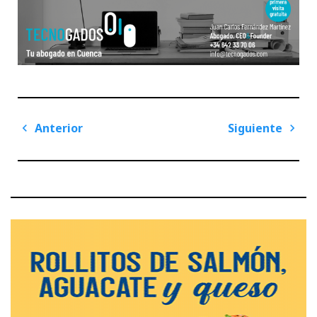
Navegación
Anterior
Siguiente
de
Previous
Next
entradas
Post
Post