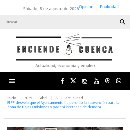
Skip
Opinión
Publicidad
Sábado, 8 de agosto de 2026
to
content
search
Actualidad, economía y empleo
Facebook
Twitter
Instagram
Youtube
Threads
Wha
Inicio
2025
abril
8
Actualidad
El PP desvela que el Ayuntamiento ha perdido la subvención para la
Zona de Bajas Emisiones y pagará intereses de demora