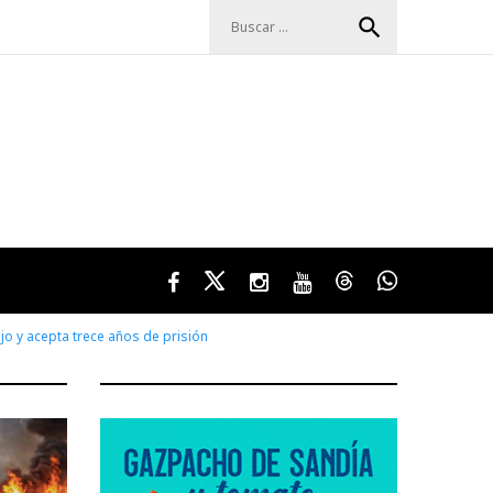
Buscar:
search
Facebook
Twitter
Instagram
Youtube
Threads
WhatsApp
jo y acepta trece años de prisión