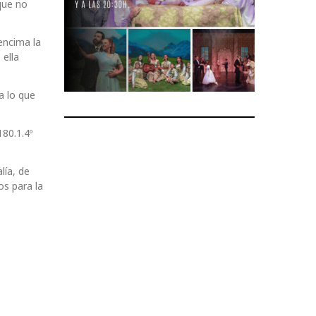
que no
encima la
 ella
a lo que
80.1.4º
lía, de
os para la