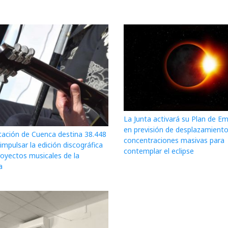
La Junta activará su Plan de E
en previsión de desplazamiento
tación de Cuenca destina 38.448
concentraciones masivas para
impulsar la edición discográfica
contemplar el eclipse
royectos musicales de la
a