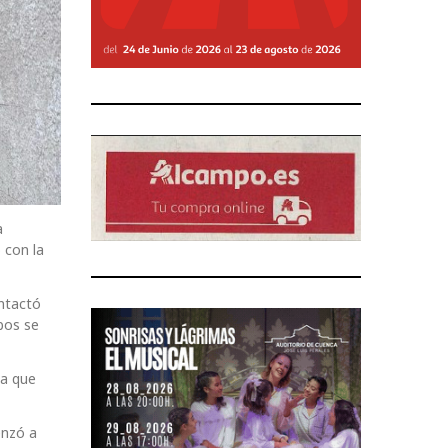
a
 con la
ontactó
bos se
 a que
enzó a