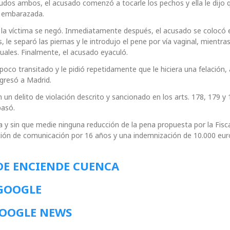
snudos ambos, el acusado comenzó a tocarle los pechos y ella le dijo 
r embarazada.
ero la víctima se negó. Inmediatamente después, el acusado se colocó 
le separó las piernas y le introdujo el pene por vía vaginal, mientras
xuales. Finalmente, el acusado eyaculó.
r poco transitado y le pidió repetidamente que le hiciera una felación, 
egresó a Madrid.
n delito de violación descrito y sancionado en los arts. 178, 179 y 1
pasó.
 y sin que medie ninguna reducción de la pena propuesta por la Fisca
bición de comunicación por 16 años y una indemnización de 10.000 eur
DE ENCIENDE CUENCA
 GOOGLE
GOOGLE NEWS