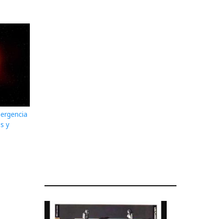
mergencia
s y