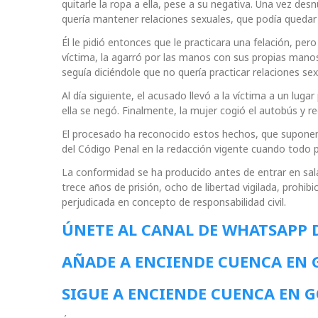
quitarle la ropa a ella, pese a su negativa. Una vez de
quería mantener relaciones sexuales, que podía queda
Él le pidió entonces que le practicara una felación, p
víctima, la agarró por las manos con sus propias manos, 
seguía diciéndole que no quería practicar relaciones se
Al día siguiente, el acusado llevó a la víctima a un luga
ella se negó. Finalmente, la mujer cogió el autobús y r
El procesado ha reconocido estos hechos, que suponen u
del Código Penal en la redacción vigente cuando todo 
La conformidad se ha producido antes de entrar en sala
trece años de prisión, ocho de libertad vigilada, prohi
perjudicada en concepto de responsabilidad civil.
ÚNETE AL CANAL DE WHATSAPP 
AÑADE A ENCIENDE CUENCA EN
SIGUE A ENCIENDE CUENCA EN 