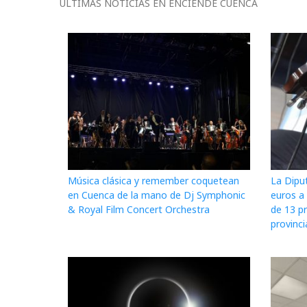
ÚLTIMAS NOTICIAS EN ENCIENDE CUENCA
Música clásica y remember coquetean
La Dipu
en Cuenca de la mano de Dj Symphonic
euros a 
& Royal Film Concert Orchestra
de 13 p
provinci