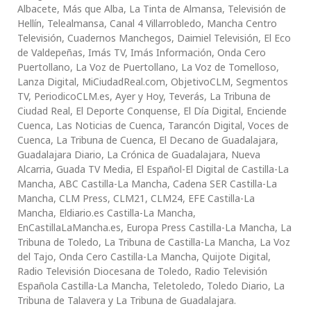
Albacete, Más que Alba, La Tinta de Almansa, Televisión de
Hellín, Telealmansa, Canal 4 Villarrobledo, Mancha Centro
Televisión, Cuadernos Manchegos, Daimiel Televisión, El Eco
de Valdepeñas, Imás TV, Imás Información, Onda Cero
Puertollano, La Voz de Puertollano, La Voz de Tomelloso,
Lanza Digital, MiCiudadReal.com, ObjetivoCLM, Segmentos
TV, PeriodicoCLM.es, Ayer y Hoy, Teverás, La Tribuna de
Ciudad Real, El Deporte Conquense, El Día Digital, Enciende
Cuenca, Las Noticias de Cuenca, Tarancón Digital, Voces de
Cuenca, La Tribuna de Cuenca, El Decano de Guadalajara,
Guadalajara Diario, La Crónica de Guadalajara, Nueva
Alcarria, Guada TV Media, El Español-El Digital de Castilla-La
Mancha, ABC Castilla-La Mancha, Cadena SER Castilla-La
Mancha, CLM Press, CLM21, CLM24, EFE Castilla-La
Mancha, Eldiario.es Castilla-La Mancha,
EnCastillaLaMancha.es, Europa Press Castilla-La Mancha, La
Tribuna de Toledo, La Tribuna de Castilla-La Mancha, La Voz
del Tajo, Onda Cero Castilla-La Mancha, Quijote Digital,
Radio Televisión Diocesana de Toledo, Radio Televisión
Española Castilla-La Mancha, Teletoledo, Toledo Diario, La
Tribuna de Talavera y La Tribuna de Guadalajara.