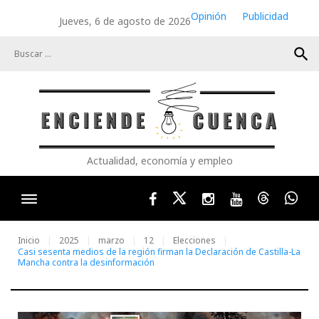
Skip
Opinión
Publicidad
Jueves, 6 de agosto de 2026
to
content
search
Actualidad, economía y empleo
Facebook
Twitter
Instagram
Youtube
Threads
Wha
Inicio
2025
marzo
12
Elecciones
Casi sesenta medios de la región firman la Declaración de Castilla-La
Mancha contra la desinformación