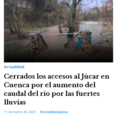
11
de
marzo
de
2025
Actualidad
Cerrados los accesos al Júcar en
Cuenca por el aumento del
caudal del río por las fuertes
lluvias
11 de marzo de 2025
EnciendeCuenca