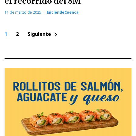
el recorrido del 8M
11 de marzo de 2025
EnciendeCuenca
Paginación
1
2
Siguiente
chevron_right
de
entradas