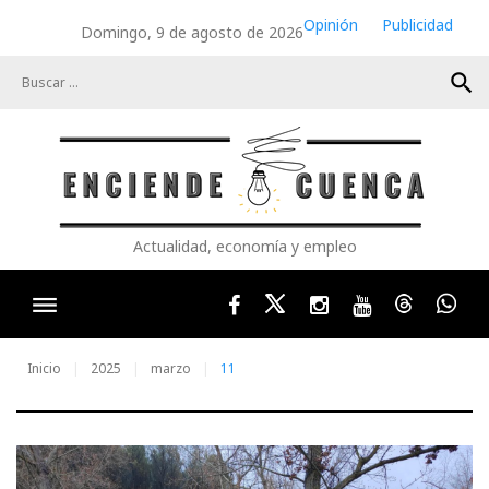
Skip
Opinión
Publicidad
Domingo, 9 de agosto de 2026
to
content
search
Actualidad, economía y empleo
Facebook
Twitter
Instagram
Youtube
Threads
Wha
Inicio
2025
marzo
11
Día: