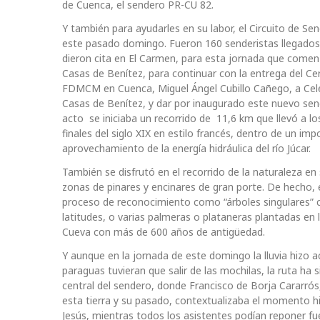
de Cuenca, el sendero PR-CU 82.
Y también para ayudarles en su labor, el Circuito de S
este pasado domingo. Fueron 160 senderistas llegados d
dieron cita en El Carmen, para esta jornada que comenz
Casas de Benítez, para continuar con la entrega del Ce
FDMCM en Cuenca, Miguel Ángel Cubillo Cañego, a Celes
Casas de Benítez, y dar por inaugurado este nuevo s
acto se iniciaba un recorrido de 11,6 km que llevó a lo
finales del siglo XIX en estilo francés, dentro de un im
aprovechamiento de la energía hidráulica del río Júcar.
También se disfrutó en el recorrido de la naturaleza en
zonas de pinares y encinares de gran porte. De hecho, e
proceso de reconocimiento como “árboles singulares” 
latitudes, o varias palmeras o plataneras plantadas en l
Cueva con más de 600 años de antigüedad.
Y aunque en la jornada de este domingo la lluvia hizo a
paraguas tuvieran que salir de las mochilas, la ruta ha
central del sendero, donde Francisco de Borja Cararrós
esta tierra y su pasado, contextualizaba el momento his
Jesús, mientras todos los asistentes podían reponer fue