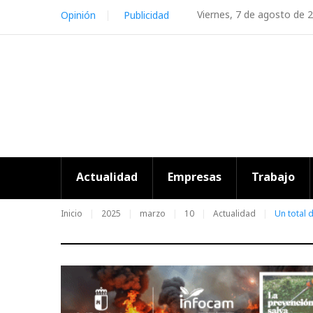
Skip
Viernes, 7 de agosto de 
Opinión
Publicidad
to
content
Actualidad
Empresas
Trabajo
Inicio
2025
marzo
10
Actualidad
Un total 