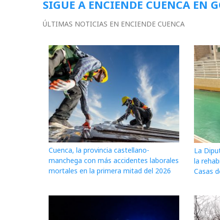
SIGUE A ENCIENDE CUENCA EN 
ÚLTIMAS NOTICIAS EN ENCIENDE CUENCA
Cuenca, la provincia castellano-
La Dipu
manchega con más accidentes laborales
la rehab
mortales en la primera mitad del 2026
Casas d