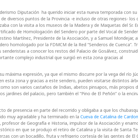
enderismo Diputación ha querido iniciar esta nueva temporada con su
e diversos puntos de la Provincia -e incluso de otras regiones- los 
aba con la visita a los museos de la Madera y de Maquetas del Sr. E
rtificado de Homologación del Sendero por parte del Vocal de Sender
tino Martínez, Presidente de la Asociación, y a Samuel Mondejar, a
endero homologado por la FDMCM de la Red “Senderos de Cuenca”. Tr
s senderistas a conocer los restos del Palacio de Gosálvez, construi
portante complejo industrial que surgió en esta zona gracias al
 su máxima expresión, ya que el mismo discurre por la vega del río Jú
n esta zona y gracias a este sendero, pueden visitarse distintos árb
como son varios castaños de Indias, abetos pinsapos, más propios d
os jardines del palacio, pero también el “Pino de El Peñón” o la encin
cto de presencia en parte del recorrido y obligaba a que los chubasq
 sido muy agradable y ha terminado en la
Cueva de Catalina de Cardo
, profesor de Geografía e Historia, impulsor de la Asociación y ena
tórico en que se produjo el retiro de Catalina y la visita de Santa T
rzas con un bocadillo, fruta y refrigerio cortesía de las gentes de El