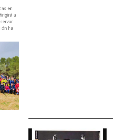
das en
rigirá a
bservar
sión ha