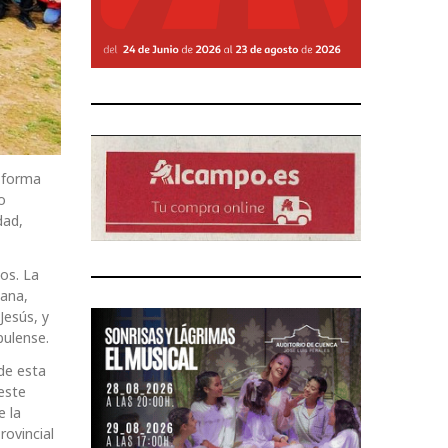
e forma
o
dad,
os. La
lana,
Jesús, y
bulense.
de esta
 este
e la
rovincial