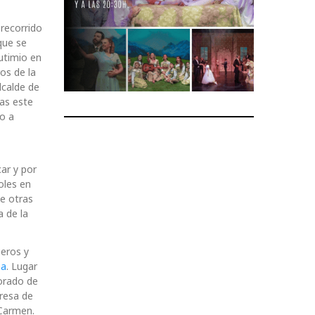
 recorrido
que se
utimio en
os de la
lcalde de
as este
do a
car y por
oles en
e otras
a de la
ueros y
na
. Lugar
morado de
eresa de
 Carmen.