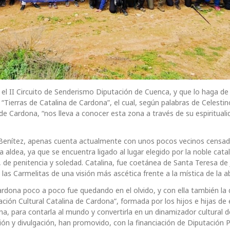
 el II Circuito de Senderismo Diputación de Cuenca, y que lo haga d
“Tierras de Catalina de Cardona”, el cual, según palabras de Celestin
 de Cardona, “nos lleva a conocer esta zona a través de su espirituali
 Benítez, apenas cuenta actualmente con unos pocos vecinos censad
 aldea, ya que se encuentra ligado al lugar elegido por la noble cata
, de penitencia y soledad. Catalina, fue coetánea de Santa Teresa de 
as Carmelitas de una visión más ascética frente a la mística de la a
ardona poco a poco fue quedando en el olvido, y con ella también la 
ación Cultural Catalina de Cardona”, formada por los hijos e hijas de
ona, para contarla al mundo y convertirla en un dinamizador cultural d
ación y divulgación, han promovido, con la financiación de Diputación P