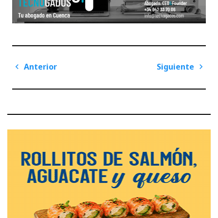
Navegación
Anterior
Siguiente
de
Previous
Next
entradas
Post
Post