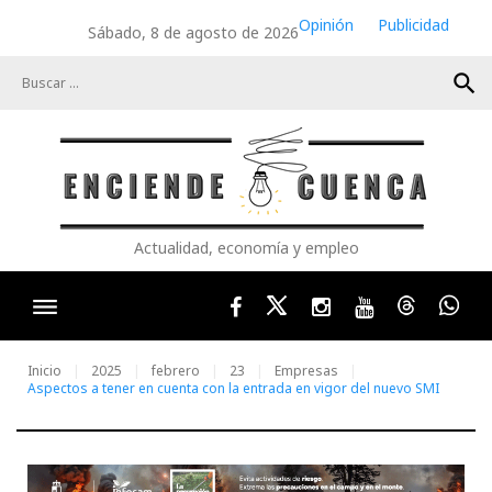
Skip
Opinión
Publicidad
Sábado, 8 de agosto de 2026
to
content
search
Actualidad, economía y empleo
Facebook
Twitter
Instagram
Youtube
Threads
Wha
Inicio
2025
febrero
23
Empresas
Aspectos a tener en cuenta con la entrada en vigor del nuevo SMI