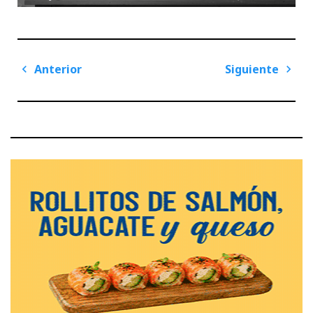
Navegación
Anterior
Siguiente
de
Previous
Next
entradas
Post
Post