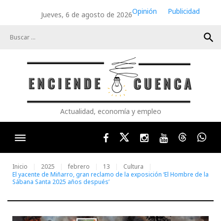
Skip
Opinión
Publicidad
Jueves, 6 de agosto de 2026
to
content
search
Actualidad, economía y empleo
Facebook
Twitter
Instagram
Youtube
Threads
Wha
Inicio
2025
febrero
13
Cultura
El yacente de Miñarro, gran reclamo de la exposición ‘El Hombre de la
Sábana Santa 2025 años después’