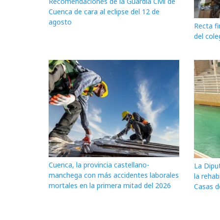
Recomendaciones de la Guardia Civil de
Cuenca de cara al eclipse del 12 de
agosto
Recta fi
del cole
Cuenca, la provincia castellano-
La Dipu
manchega con más accidentes laborales
la rehab
mortales en la primera mitad del 2026
Casas d