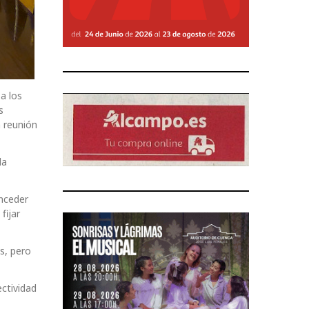
a los
s
a reunión
la
nceder
fijar
s, pero
ctividad