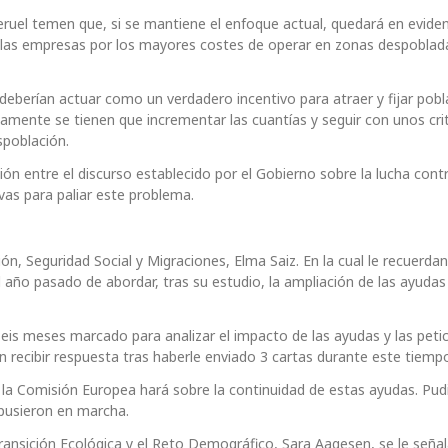
Teruel temen que, si se mantiene el enfoque actual, quedará en evide
 las empresas por los mayores costes de operar en zonas despoblad
 deberían actuar como un verdadero incentivo para atraer y fijar pobl
icamente se tienen que incrementar las cuantías y seguir con unos cri
spoblación.
 entre el discurso establecido por el Gobierno sobre la lucha contr
ivas para paliar este problema.
ión, Seguridad Social y Migraciones, Elma Saiz. En la cual le recuerdan
año pasado de abordar, tras su estudio, la ampliación de las ayudas
eis meses marcado para analizar el impacto de las ayudas y las peti
n recibir respuesta tras haberle enviado 3 cartas durante este tiemp
 la Comisión Europea hará sobre la continuidad de estas ayudas. Pu
e pusieron en marcha.
a Transición Ecológica y el Reto Demográfico, Sara Aagesen, se le señal