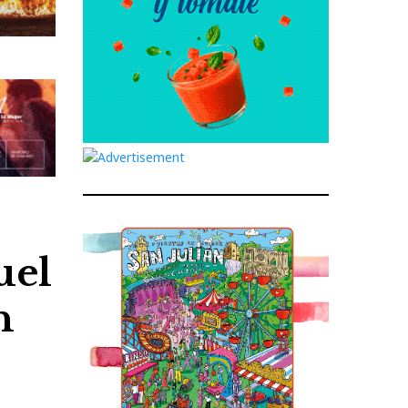
uel
n