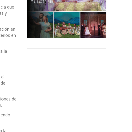
ncia que
as y
ación en
terios en
a la
 el
 de
ciones de
o.
diendo
a la