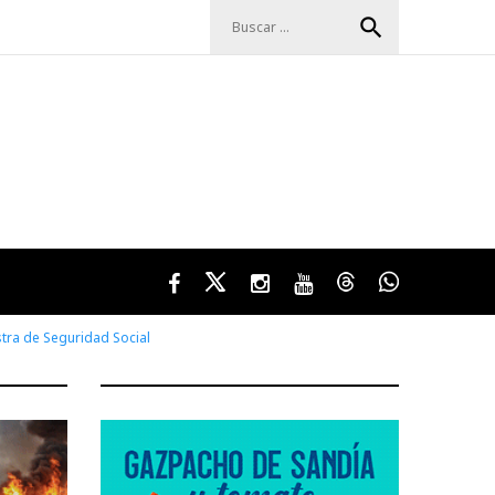
Buscar:
search
Facebook
Twitter
Instagram
Youtube
Threads
WhatsApp
stra de Seguridad Social