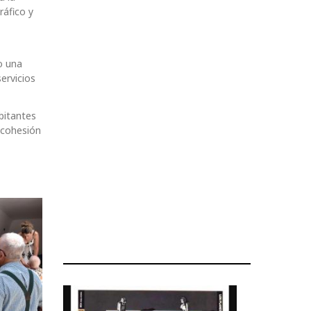
ráfico y
o una
ervicios
bitantes
 cohesión