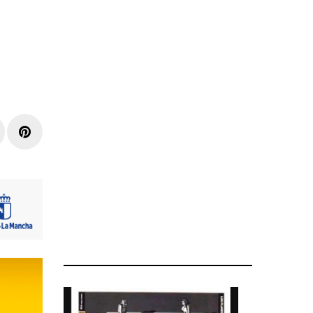
r
inkedIn
Pinterest