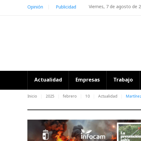
Skip
Viernes, 7 de agosto de 
Opinión
Publicidad
to
content
Actualidad
Empresas
Trabajo
Inicio
2025
febrero
10
Actualidad
Martíne